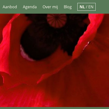
Aanbod
Agenda
Over mij
Blog
NL
/
EN