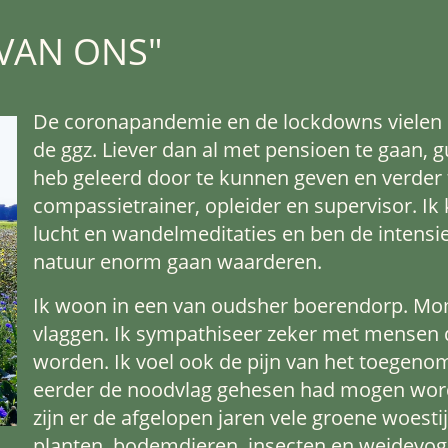
 VAN ONS"
De coronapandemie en de lockdowns vielen 
de ggz. Liever dan al met pensioen te gaan, g
heb geleerd door te kunnen geven en verder 
compassietrainer, opleider en supervisor. Ik
lucht en wandelmeditaties en ben de intens
natuur enorm gaan waarderen.
Ik woon in een van oudsher boerendorp. Mo
vlaggen. Ik sympathiseer zeker met mensen d
worden. Ik voel ook de pijn van het toegeno
eerder de noodvlag gehesen had mogen wor
zijn er de afgelopen jaren vele groene woesti
planten, bodemdieren, insecten en weidevoge